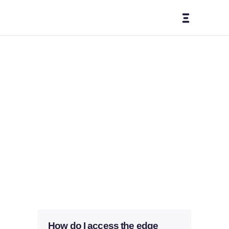
Acco
rdion
s
Home
-
Elements
-
Accordions
How do I access the edge